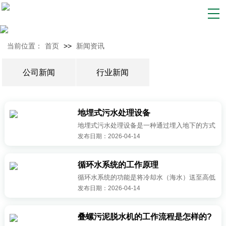
当前位置：
首页
>>
新闻资讯
公司新闻
行业新闻
地埋式污水处理设备
地埋式污水处理设备是一种通过埋入地下的方式
发布日期：2026-04-14
进行污水处理的设备，广泛应用于各类生活和工
业污水的处理。这种设备具有许多显著优势，使
其在环境保护领域中备受关注。设计理···
循环水系统的工作原理
更多>>
循环水系统的功能是将冷却水（海水）送至高低
发布日期：2026-04-14
压凝气器去冷却汽轮机低压缸排汽，以维持高低
压凝气器的真空，使汽水循环得以继续。另外，
它还向开式水系统和冲灰系统提供用水···
叠螺污泥脱水机的工作流程是怎样的?