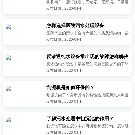
更多>>
机构简单，运行稳定，无堵塞，无磨损。日常运
发布日期：2026-04-14
行成本低。能处理压滤机无法处理，带油性很粘
性的污泥。自动化程度高，能耗低，降低投资成
本，实现节能减排。不锈钢材质制造，···
怎样选择医院污水处理设备
更多>>
医院产生的污水中含有大量的杂质及污染物，需
发布日期：2026-04-14
要经过处理之后才能进行排放，因此选择一台好
的污水处理设备是关键的，那么对于新手购买者
来说，怎样选择医院污水处理设备呢？···
反渗透纯水设备常出现的故障怎样解决
更多>>
反渗透纯水设备中最常见的问题是脱盐率的下降
发布日期：2026-04-14
和产水量的降低，如果二者或其中之一在缓慢地
降低，则可能是污垢或水垢的产生常见现象，这
样便可以通过适当的清洗来解决此类问···
刮泥机是如何环保的？
更多>>
刮泥机由于本身所具有的特性造成应用愈来愈普
发布日期：2026-04-14
及化，大伙儿了解应用刮泥机能够处理这些难题
吗?刮泥机是将污泥从河堤里整理出来的这种机
器设备，在污水处理站、水厂等场地应用···
了解污水处理中初沉池的作用？
更多>>
初沉池可除去废水中的可沉物和漂浮物。废水经
发布日期：2026-04-14
初沉后，约可去除可沉物、油脂和漂浮物的