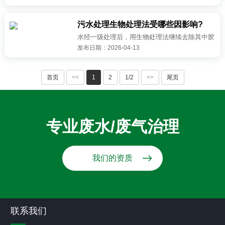
50%、BOD的20%，按去除单位质量BOD或固
体物计算，初沉池是经济上最为节省的净化步
污水处理生物处理法受哪些因影响?
更多>>
骤，···
水经一级处理后，用生物处理法继续去除其中胶
发布日期：2026-04-13
体状和溶解性有机物及植物性营养物，将污水中
各种复杂有机物氧化分解为简单物质的过程，称
为二级生物处理。当含有有机物的工业···
首页
<<
1
2
1/2
>>
尾页
更多>>
专业废水/废气治理
我们的资质
联系我们